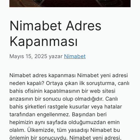
Nimabet Adres
Kapanması
Mayıs 15, 2025
yazar
Nimabet
Nimabet adres kapanması Nimabet yeni adresi
neden kapalı? Ortaya çıkan ilk soruşturma, canlı
bahis ofisinin kapatılmasının bir web sitesi
arızasının bir sonucu olup olmadığıdır. Canlı
bahis şirketleri rastgele kusurlar veya hatalar
tarafından engellenmez. Başından beri
hepimizin aynı sayfada olduğumuzdan emin
olalım. Ülkemizde, tüm yasadışı Nimabet bu
önlemin bir sonucuydu. Nimabet yeni adresi,