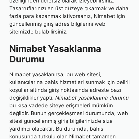
özelliğinden ücretsiz olarak izleyebilirsiniz.
Tasarruflarınızı en üst düzeye çıkarmak ve daha
fazla para kazanmak istiyorsanız, Nimabet için
güncellenmiş giriş adres bilgilerini web
sitemizde bulabilirsiniz.
Nimabet Yasaklanma
Durumu
Nimabet yasaklanırsa, bu web sitesi,
kullanıcılarına bahis hizmetleri sunmak için belirli
koşullar altında giriş noktasında adreste bazı
değişiklikler yaptı.
Nimabet yasaklanma durumu
bu kısa vadede siteye erişmeleri mümkün
değildir. Bunun gerçekleşmesi durumunda, web
sitesi güncellenmiş giriş bilgilerinizde size
yardımcı olacaktır. Bu durumda, bahis
konusunda tutkulu olan Nimabet tamamen