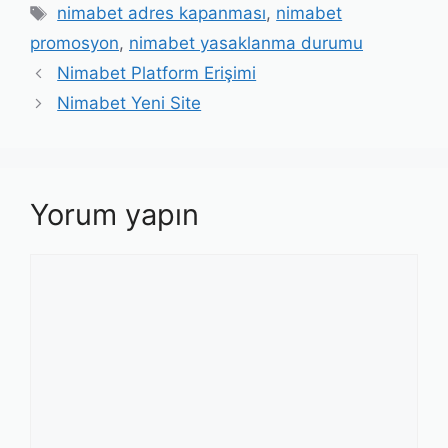
Etiketler
nimabet adres kapanması
,
nimabet
promosyon
,
nimabet yasaklanma durumu
Nimabet Platform Erişimi
Nimabet Yeni Site
Yorum yapın
Yorum