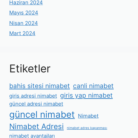
Haziran 2024
Mayıs 2024
Nisan 2024
Mart 2024
Etiketler
bahis sitesi nimabet
canli nimabet
giris yap nimabet
giris adresi nimabet
güncel adresi nimabet
güncel nimabet
Nimabet
Nimabet Adresi
nimabet adres kapanması
nimabet avantajları