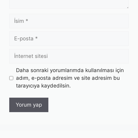
İsim
E-
posta
İnternet
sitesi
Daha sonraki yorumlarımda kullanılması için
adım, e-posta adresim ve site adresim bu
tarayıcıya kaydedilsin.