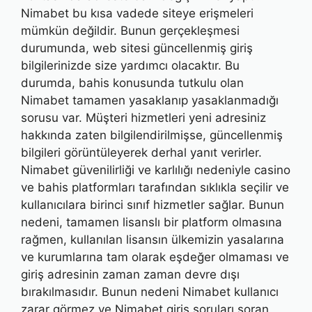
Nimabet bu kısa vadede siteye erişmeleri
mümkün değildir. Bunun gerçekleşmesi
durumunda, web sitesi güncellenmiş giriş
bilgilerinizde size yardımcı olacaktır. Bu
durumda, bahis konusunda tutkulu olan
Nimabet tamamen yasaklanıp yasaklanmadığı
sorusu var. Müşteri hizmetleri yeni adresiniz
hakkında zaten bilgilendirilmişse, güncellenmiş
bilgileri görüntüleyerek derhal yanıt verirler.
Nimabet güvenilirliği ve karlılığı nedeniyle casino
ve bahis platformları tarafından sıklıkla seçilir ve
kullanıcılara birinci sınıf hizmetler sağlar. Bunun
nedeni, tamamen lisanslı bir platform olmasına
rağmen, kullanılan lisansın ülkemizin yasalarına
ve kurumlarına tam olarak eşdeğer olmaması ve
giriş adresinin zaman zaman devre dışı
bırakılmasıdır. Bunun nedeni Nimabet kullanıcı
zarar görmez ve Nimabet giriş soruları soran