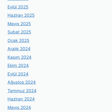
Eylül 2025
Haziran 2025
Mayıs 2025
Şubat 2025
Ocak 2025
Aralık 2024
Kasım 2024
Ekim 2024
Eylül 2024
Ağustos 2024
Temmuz 2024
Haziran 2024
Mayıs 2024