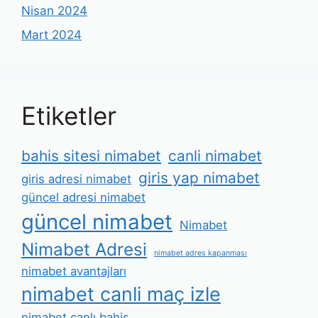
Nisan 2024
Mart 2024
Etiketler
bahis sitesi nimabet
canli nimabet
giris yap nimabet
giris adresi nimabet
güncel adresi nimabet
güncel nimabet
Nimabet
Nimabet Adresi
nimabet adres kapanması
nimabet avantajları
nimabet canli maç izle
nimabet canlı bahis