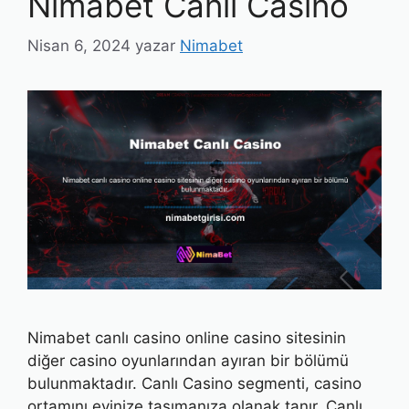
Nimabet Canlı Casino
Nisan 6, 2024
yazar
Nimabet
Nimabet canlı casino online casino sitesinin
diğer casino oyunlarından ayıran bir bölümü
bulunmaktadır. Canlı Casino segmenti, casino
ortamını evinize taşımanıza olanak tanır. Canlı