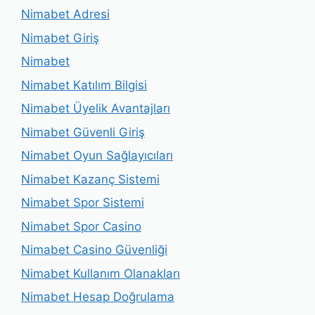
Nimabet Adresi
Nimabet Giriş
Nimabet
Nimabet Katılım Bilgisi
Nimabet Üyelik Avantajları
Nimabet Güvenli Giriş
Nimabet Oyun Sağlayıcıları
Nimabet Kazanç Sistemi
Nimabet Spor Sistemi
Nimabet Spor Casino
Nimabet Casino Güvenliği
Nimabet Kullanım Olanakları
Nimabet Hesap Doğrulama