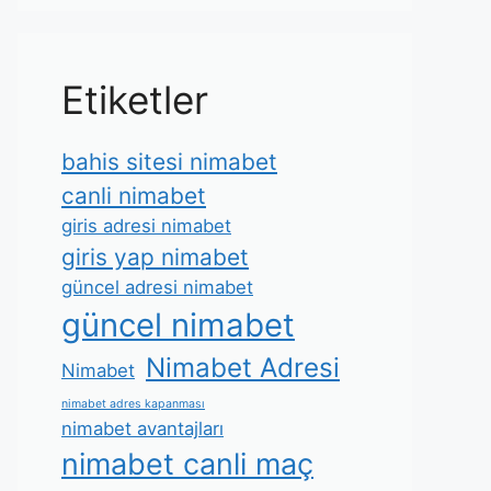
Etiketler
bahis sitesi nimabet
canli nimabet
giris adresi nimabet
giris yap nimabet
güncel adresi nimabet
güncel nimabet
Nimabet Adresi
Nimabet
nimabet adres kapanması
nimabet avantajları
nimabet canli maç