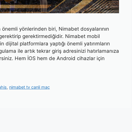
n önemli yönlerinden biri, Nimabet dosyalarının
erektirip gerektirmediğidir. Nimabet mobil
 dijital platformlara yaptığı önemli yatırımların
lama ile artık tekrar giriş adresinizi hatırlamanıza
rsiniz. Hem İOS hem de Android cihazlar için
ahis
,
nimabet tv canli maç