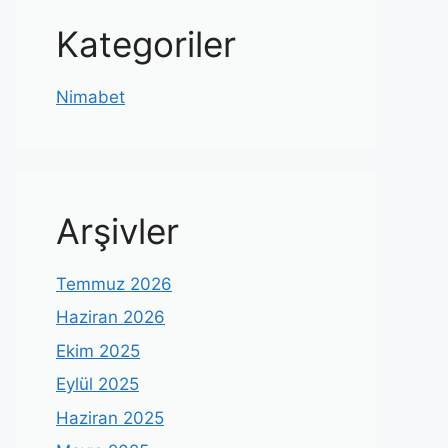
Kategoriler
Nimabet
Arşivler
Temmuz 2026
Haziran 2026
Ekim 2025
Eylül 2025
Haziran 2025