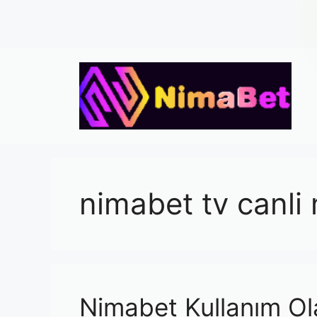
İçeriğe
atla
nimabet tv canli
Nimabet Kullanım Ol