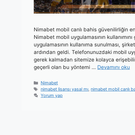
Nimabet mobil canlı bahis güvenilirliğin e
Nimabet mobil uygulamasının kullanımını g
uygulamasının kullanıma sunulması, şirketin
ardından geldi. Telefonunuzdaki mobil uygu
gerek kalmadan sitemize kolayca erişebili
geçerli olan bu yöntemi …
Devamını oku
Kategoriler
Nimabet
Etiketler
nimabet lisansı yasal mı
,
nimabet mobil canlı b
Yorum yap