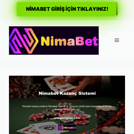
NİMABET GİRİŞ İÇİN TIKLAYINIZ!
İçeriğe
atla
Menü