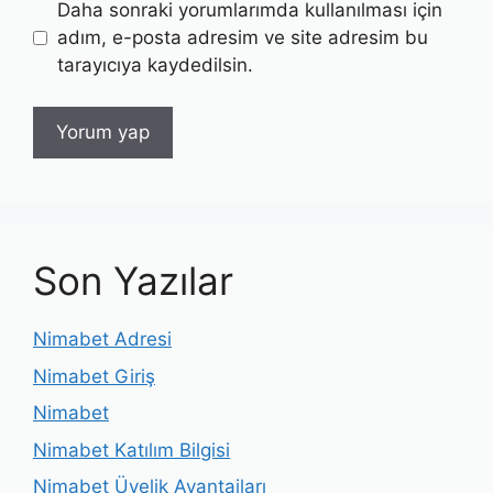
Daha sonraki yorumlarımda kullanılması için
adım, e-posta adresim ve site adresim bu
tarayıcıya kaydedilsin.
Son Yazılar
Nimabet Adresi
Nimabet Giriş
Nimabet
Nimabet Katılım Bilgisi
Nimabet Üyelik Avantajları