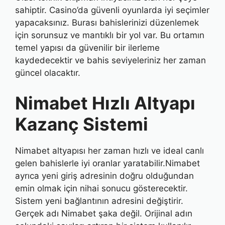
sahiptir. Casino’da güvenli oyunlarda iyi seçimler
yapacaksınız. Burası bahislerinizi düzenlemek
için sorunsuz ve mantıklı bir yol var. Bu ortamın
temel yapısı da güvenilir bir ilerleme
kaydedecektir ve bahis seviyeleriniz her zaman
güncel olacaktır.
Nimabet Hızlı Altyapı
Kazanç Sistemi
Nimabet altyapısı her zaman hızlı ve ideal canlı
gelen bahislerle iyi oranlar yaratabilir.Nimabet
ayrıca yeni giriş adresinin doğru olduğundan
emin olmak için nihai sonucu gösterecektir.
Sistem yeni bağlantının adresini değiştirir.
Gerçek adı Nimabet şaka değil. Orijinal adın