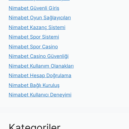
Nimabet Güvenli Giriş
Nimabet Oyun Sağlayıcıları
Nimabet Kazanç Sistemi
Nimabet Spor Sistemi
Nimabet Spor Casino
Nimabet Casino Güvenliği
Nimabet Kullanım Olanakları
Nimabet Hesap Doğrulama
Nimabet Bağlı Kuruluş
Nimabet Kullanıcı Deneyimi
Kategoriler