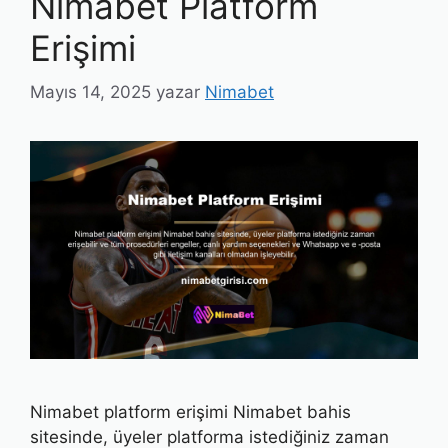
Nimabet Platform
Erişimi
Mayıs 14, 2025
yazar
Nimabet
Nimabet platform erişimi Nimabet bahis
sitesinde, üyeler platforma istediğiniz zaman