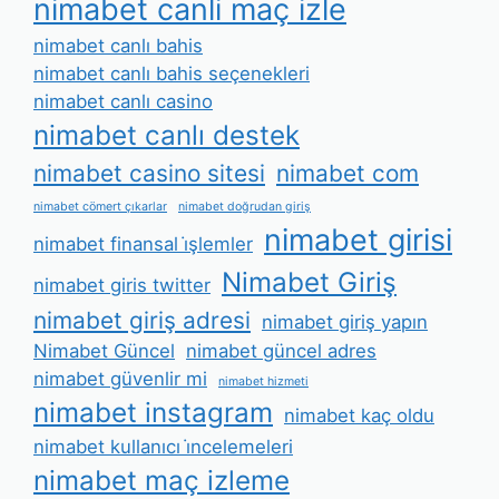
nimabet canli maç izle
nimabet canlı bahis
nimabet canlı bahis seçenekleri
nimabet canlı casino
nimabet canlı destek
nimabet casino sitesi
nimabet com
nimabet cömert çıkarlar
nimabet doğrudan giriş
nimabet girisi
nimabet finansal i̇şlemler
Nimabet Giriş
nimabet giris twitter
nimabet giriş adresi
nimabet giriş yapın
Nimabet Güncel
nimabet güncel adres
nimabet güvenlir mi
nimabet hizmeti
nimabet instagram
nimabet kaç oldu
nimabet kullanıcı i̇ncelemeleri
nimabet maç izleme