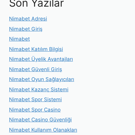
Son Yazılar
Nimabet Adresi
Nimabet Giriş
Nimabet
Nimabet Katılım Bilgisi
Nimabet Üyelik Avantajları
Nimabet Güvenli Giriş
Nimabet Oyun Sağlayıcıları
Nimabet Kazanç Sistemi
Nimabet Spor Sistemi
Nimabet Spor Casino
Nimabet Casino Güvenliği
Nimabet Kullanım Olanakları