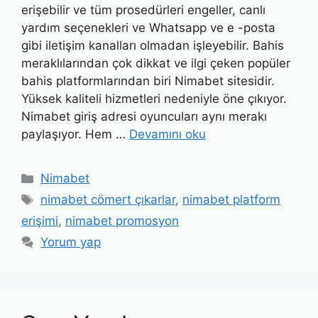
erişebilir ve tüm prosedürleri engeller, canlı
yardım seçenekleri ve Whatsapp ve e -posta
gibi iletişim kanalları olmadan işleyebilir. Bahis
meraklılarından çok dikkat ve ilgi çeken popüler
bahis platformlarından biri Nimabet sitesidir.
Yüksek kaliteli hizmetleri nedeniyle öne çıkıyor.
Nimabet giriş adresi oyuncuları aynı merakı
paylaşıyor. Hem …
Devamını oku
Kategoriler
Nimabet
Etiketler
nimabet cömert çıkarlar
,
nimabet platform
erişimi
,
nimabet promosyon
Yorum yap