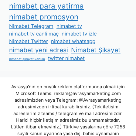
nimabet para yatirma
nimabet promosyon
Nimabet Telegram
nimabet tv
nimabet tv canli maç
nimabet tv izle
Nimabet Twitter
nimabet whatsapp
nimabet yeni adresi
Nimabet Şikayet
twitter nimabet
nimabet şikayet kabulü
Avrasya'nın en büyük reklam platformunda olmak için
Microsoft Teams:
reklam@avrasyamarketing.com
adresimizden veya Telegram: @Avrasyamarketing
adresimizden irtibat kurabilirsiniz. (Tek iletişim
adreslerimiz teams / telegram ve mail adresimizdir.
Harici hiçbir iletişim adresimiz bulunmamaktadır.
Lütfen itibar etmeyiniz.) Türkiye yasalarına göre 7258
sayılı kanun uyarınca yasa dışı bahis oynamanın