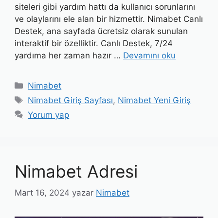
siteleri gibi yardım hattı da kullanıcı sorunlarını
ve olaylarını ele alan bir hizmettir. Nimabet Canlı
Destek, ana sayfada ücretsiz olarak sunulan
interaktif bir özelliktir. Canlı Destek, 7/24
yardıma her zaman hazır …
Devamını oku
Kategoriler
Nimabet
Etiketler
Nimabet Giriş Sayfası
,
Nimabet Yeni Giriş
Yorum yap
Nimabet Adresi
Mart 16, 2024
yazar
Nimabet