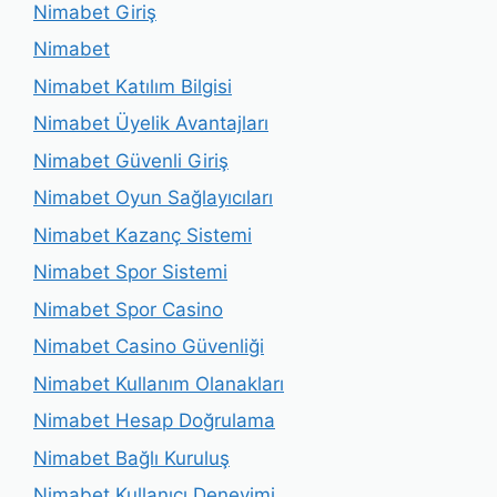
Nimabet Giriş
Nimabet
Nimabet Katılım Bilgisi
Nimabet Üyelik Avantajları
Nimabet Güvenli Giriş
Nimabet Oyun Sağlayıcıları
Nimabet Kazanç Sistemi
Nimabet Spor Sistemi
Nimabet Spor Casino
Nimabet Casino Güvenliği
Nimabet Kullanım Olanakları
Nimabet Hesap Doğrulama
Nimabet Bağlı Kuruluş
Nimabet Kullanıcı Deneyimi