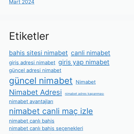
Mart 2024
Etiketler
bahis sitesi nimabet
canli nimabet
giris yap nimabet
giris adresi nimabet
güncel adresi nimabet
güncel nimabet
Nimabet
Nimabet Adresi
nimabet adres kapanması
nimabet avantajları
nimabet canli maç izle
nimabet canlı bahis
nimabet canlı bahis seçenekleri