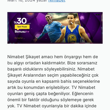
Mart 18, 2024
yazar
Nimabet
Nimabet Şikayet amacı hem önyargıyı hem de
bu algıyı ortadan kaldırmaktır. Bize sorarsanız
başarılı olduklarını söyleyebilirsiniz. Nimabet
Şikayet Aralarından seçim yapabileceğiniz çok
sayıda oyunla en kapsamlı bahis seçeneklerine
artık bu konumdan erişilebiliyor. TV Nimabet
oyunları geniş çapta beğeniliyor. Eğlencenin
önemli bir faktör olduğunu söylemeye gerek
yok. TV Nimabet oyunlarıyla bir dakika içinde