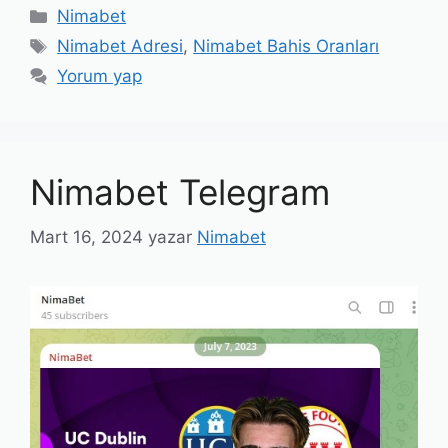
Kategoriler
Nimabet
Etiketler
Nimabet Adresi
,
Nimabet Bahis Oranları
Yorum yap
Nimabet Telegram
Mart 16, 2024
yazar
Nimabet