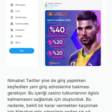
Nimabet Twitter yine de giriş yapılırken
keşfedilen yeni giriş adreslerine bakması
gerekiyor. Bu içeriği casino tutkunlarının ilgisiz
kalmamasını sağlamak için oluşturduk. Bu
nedenle, belirli bir karar vermekten kaçınmak
için Nimabet giriş adresimin neden sık sık