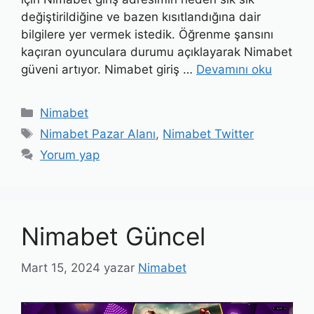
değiştirildiğine ve bazen kısıtlandığına dair
bilgilere yer vermek istedik. Öğrenme şansını
kaçıran oyunculara durumu açıklayarak Nimabet
güveni artıyor. Nimabet giriş …
Devamını oku
Kategoriler
Nimabet
Etiketler
Nimabet Pazar Alanı
,
Nimabet Twitter
Yorum yap
Nimabet Güncel
Mart 15, 2024
yazar
Nimabet