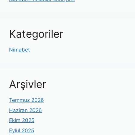
Kategoriler
Nimabet
Arşivler
Temmuz 2026
Haziran 2026
Ekim 2025
Eylül 2025