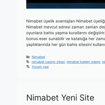
Nimabet üyelik avantajları Nimabet üyeliğ
Nimabet mevcut adresi zaman zaman değiş
oyunlara bahis yapma kurallarını değiştirir
bonus eser sunabilir ve kataloğa her zaman
yaptıklarında her gün bahis sitesini kullan
Kategoriler
Nimabet
Etiketler
nimabet casino sitesi
,
nimabet katılım i̇şlemi
,
ni
Yorum yap
Nimabet Yeni Site