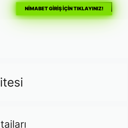
NİMABET GİRİŞ İÇİN TIKLAYINIZ!
itesi
ajları