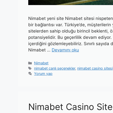
Nimabet yeni site Nimabet sitesi nispeten 
bir bağlantısı var. Türkiye’de, müşterilerin
sitelerden sahip olduğu birincil beklenti, 
potansiyelidir. Bu geçerlilik devam ediyor.
içerdiğini gözlemleyebiliriz. Sınırlı sayıd
Nimabet …
Devamını oku
Kategoriler
Nimabet
Etiketler
nimabet canlı seçenekler
,
nimabet casino sitesi
Yorum yap
Nimabet Casino Site