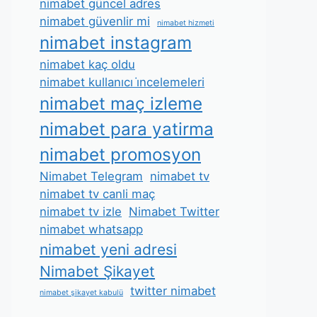
nimabet güncel adres
nimabet güvenlir mi
nimabet hizmeti
nimabet instagram
nimabet kaç oldu
nimabet kullanıcı i̇ncelemeleri
nimabet maç izleme
nimabet para yatirma
nimabet promosyon
Nimabet Telegram
nimabet tv
nimabet tv canli maç
nimabet tv izle
Nimabet Twitter
nimabet whatsapp
nimabet yeni adresi
Nimabet Şikayet
twitter nimabet
nimabet şikayet kabulü