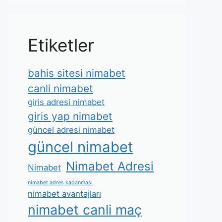
Etiketler
bahis sitesi nimabet
canli nimabet
giris adresi nimabet
giris yap nimabet
güncel adresi nimabet
güncel nimabet
Nimabet Adresi
Nimabet
nimabet adres kapanması
nimabet avantajları
nimabet canli maç