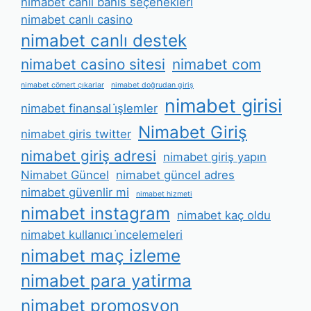
nimabet canlı bahis seçenekleri
nimabet canlı casino
nimabet canlı destek
nimabet casino sitesi
nimabet com
nimabet cömert çıkarlar
nimabet doğrudan giriş
nimabet girisi
nimabet finansal i̇şlemler
Nimabet Giriş
nimabet giris twitter
nimabet giriş adresi
nimabet giriş yapın
Nimabet Güncel
nimabet güncel adres
nimabet güvenlir mi
nimabet hizmeti
nimabet instagram
nimabet kaç oldu
nimabet kullanıcı i̇ncelemeleri
nimabet maç izleme
nimabet para yatirma
nimabet promosyon