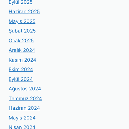
Eylül 2025
Haziran 2025
Mayıs 2025
Şubat 2025
Ocak 2025
Aralık 2024
Kasım 2024
Ekim 2024
Eylül 2024
Ağustos 2024
Temmuz 2024
Haziran 2024
Mayıs 2024
Nisan 2024