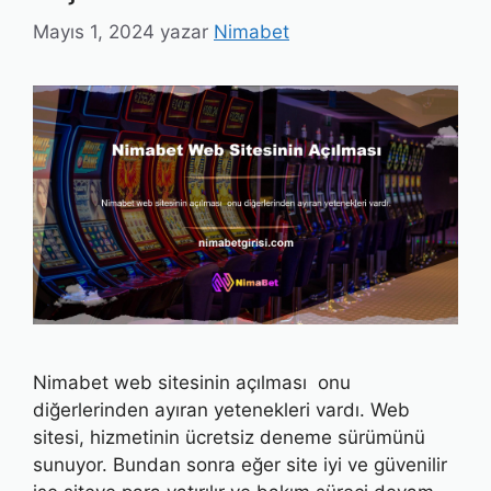
Mayıs 1, 2024
yazar
Nimabet
Nimabet web sitesinin açılması onu
diğerlerinden ayıran yetenekleri vardı. Web
sitesi, hizmetinin ücretsiz deneme sürümünü
sunuyor. Bundan sonra eğer site iyi ve güvenilir