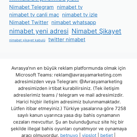
Nimabet Telegram
nimabet tv
nimabet tv canli maç
nimabet tv izle
Nimabet Twitter
nimabet whatsapp
nimabet yeni adresi
Nimabet Şikayet
twitter nimabet
nimabet şikayet kabulü
Avrasya'nın en büyük reklam platformunda olmak için
Microsoft Teams:
reklam@avrasyamarketing.com
adresimizden veya Telegram: @Avrasyamarketing
adresimizden irtibat kurabilirsiniz. (Tek iletişim
adreslerimiz teams / telegram ve mail adresimizdir.
Harici hiçbir iletişim adresimiz bulunmamaktadır.
Lütfen itibar etmeyiniz.) Türkiye yasalarına göre 7258
sayılı kanun uyarınca yasa dışı bahis oynamanın
cezaları mevcuttur. Şu an bulunduğunuz site hiç bir
şekilde illegal bahis oyunları oynatmıyor ve oynamaya
aracı olmuyordur.
betnuvo
|
vipslot
|
betjet
|