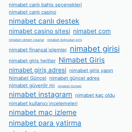
nimabet canlı bahis seçenekleri
nimabet canlı casino
nimabet canlı destek
nimabet casino sitesi
nimabet com
nimabet cömert çıkarlar
nimabet doğrudan giriş
nimabet girisi
nimabet finansal i̇şlemler
Nimabet Giriş
nimabet giris twitter
nimabet giriş adresi
nimabet giriş yapın
Nimabet Güncel
nimabet güncel adres
nimabet güvenlir mi
nimabet hizmeti
nimabet instagram
nimabet kaç oldu
nimabet kullanıcı i̇ncelemeleri
nimabet maç izleme
nimabet para yatirma