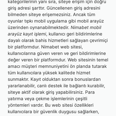
kategorilerinin yanı sıra, siteye erişim için doğru
giriş adresi şarttır. Güncellenen giriş adresini
bilmeden siteye erişemezsiniz. Ancak tüm
oyunlar tıpkı mobil uygulama gibi mobil arayüz
üzerinden oynanabilmektedir.
Nimabet mobil
arayüz kayıt işlemi
, kullanıcı geri bildirimlerine
dayalı olarak bahis hizmetleri sağlayan çevrimiçi
bir platformdur. Nimabet web sitesi,
kullanıcılarına güven veren ve geri bildirimlerine
değer veren bir platformdur. Web sitesinin temel
amacı müşteri memnuniyetini ön planda tutarak
tüm kullanıcılara yüksek kalitede hizmet
sunmaktır. Kayıt olduktan sonra bonuslardan
yararlanabilir, canlı destek ile bağlantı kurabilir,
siteye aktif olarak giriş yapabilirsiniz. Para
yatırma veya çekme işlemlerinin çeşitli
yöntemleri vardır. Bu web sitesi özellikleri
kullanıcılara bir güvenlik duygusu sağlarken,