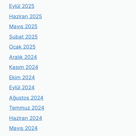
Eylül 2025
Haziran 2025
Mayıs 2025
Şubat 2025
Ocak 2025
Aralık 2024
Kasım 2024
Ekim 2024
Eylül 2024
Ağustos 2024
Temmuz 2024
Haziran 2024
Mayıs 2024