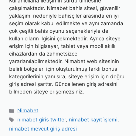
Kullanıcılarla iletişimin sürdürülmesine
çalışılmaktadır. Nimabet bahis sitesi, güvenilir
yaklaşımı nedeniyle bahisçiler arasında en iyi
seçim olarak kabul edilmekte ve aynı zamanda
çok çeşitli bahis oyunu seçenekleriyle de
kullanıcıların ilgisini çekmektedir. Ayrıca siteye
erişim için bilgisayar, tablet veya mobil akıllı
cihazlardan da zahmetsizce
yararlanılabilmektedir. Nimabet web sitesinin
belirli bölgeleri için oluşturulmuş farklı bonus
kategorilerinin yanı sıra, siteye erişim için doğru
giriş adresi şarttır. Güncellenen giriş adresini
bilmeden siteye erişemezsiniz.
Kategoriler
Nimabet
Etiketler
nimabet giris twitter
,
nimabet kayıt i̇şlemi
,
nimabet mevcut giriş adresi