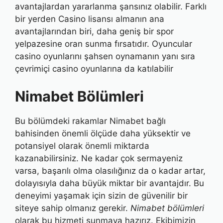
avantajlardan yararlanma şansınız olabilir. Farklı
bir yerden Casino lisansı almanın ana
avantajlarından biri, daha geniş bir spor
yelpazesine oran sunma fırsatıdır. Oyuncular
casino oyunlarını şahsen oynamanın yanı sıra
çevrimiçi casino oyunlarına da katılabilir
Nimabet Bölümleri
Bu bölümdeki rakamlar Nimabet bağlı
bahisinden önemli ölçüde daha yüksektir ve
potansiyel olarak önemli miktarda
kazanabilirsiniz. Ne kadar çok sermayeniz
varsa, başarılı olma olasılığınız da o kadar artar,
dolayısıyla daha büyük miktar bir avantajdır. Bu
deneyimi yaşamak için sizin de güvenilir bir
siteye sahip olmanız gerekir.
Nimabet bölümleri
olarak bu hizmeti sunmaya hazırız. Ekibimizin