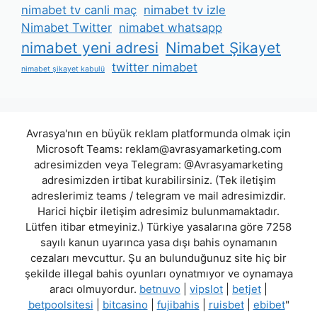
nimabet tv canli maç
nimabet tv izle
Nimabet Twitter
nimabet whatsapp
nimabet yeni adresi
Nimabet Şikayet
twitter nimabet
nimabet şikayet kabulü
Avrasya'nın en büyük reklam platformunda olmak için
Microsoft Teams:
reklam@avrasyamarketing.com
adresimizden veya Telegram: @Avrasyamarketing
adresimizden irtibat kurabilirsiniz. (Tek iletişim
adreslerimiz teams / telegram ve mail adresimizdir.
Harici hiçbir iletişim adresimiz bulunmamaktadır.
Lütfen itibar etmeyiniz.) Türkiye yasalarına göre 7258
sayılı kanun uyarınca yasa dışı bahis oynamanın
cezaları mevcuttur. Şu an bulunduğunuz site hiç bir
şekilde illegal bahis oyunları oynatmıyor ve oynamaya
aracı olmuyordur.
betnuvo
|
vipslot
|
betjet
|
betpoolsitesi
|
bitcasino
|
fujibahis
|
ruisbet
|
ebibet
"