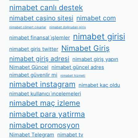
nimabet canlı destek
nimabet casino sitesi
nimabet com
nimabet cömert çıkarlar
nimabet doğrudan giriş
nimabet girisi
nimabet finansal i̇şlemler
Nimabet Giriş
nimabet giris twitter
nimabet giriş adresi
nimabet giriş yapın
Nimabet Güncel
nimabet güncel adres
nimabet güvenlir mi
nimabet hizmeti
nimabet instagram
nimabet kaç oldu
nimabet kullanıcı i̇ncelemeleri
nimabet maç izleme
nimabet para yatirma
nimabet promosyon
Nimabet Telegram
nimabet tv