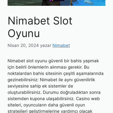
Nimabet Slot
Oyunu
Nisan 20, 2024
yazar
Nimabet
Nimabet slot oyunu güvenli bir bahis yapmak
için belirli önlemlerin alınması gerekir. Bu
noktalardan bahis sitesinin çeşitli aşamalarında
gezinebilirsiniz: Nimabet ile aynı güvenilirlik
seviyesine sahip ek sistemler de
oluşturabilirsiniz. Durumu doğruladıktan sonra
sistemden kupona ulaşabilirsiniz. Casino web
siteleri, oyuncuların daha güvenli oyun
stratejileri geliştirmelerine yardımcı olacak