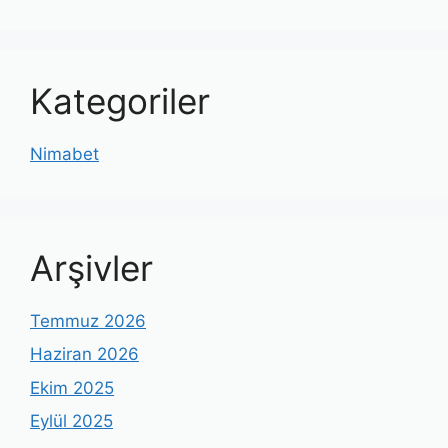
Kategoriler
Nimabet
Arşivler
Temmuz 2026
Haziran 2026
Ekim 2025
Eylül 2025