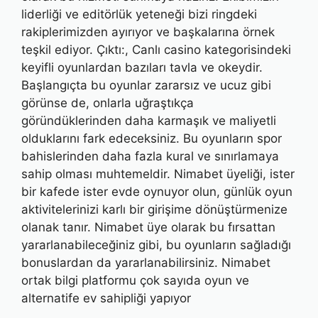
liderliği ve editörlük yeteneği bizi ringdeki
rakiplerimizden ayırıyor ve başkalarına örnek
teşkil ediyor. Çıktı:, Canlı casino kategorisindeki
keyifli oyunlardan bazıları tavla ve okeydir.
Başlangıçta bu oyunlar zararsız ve ucuz gibi
görünse de, onlarla uğraştıkça
göründüklerinden daha karmaşık ve maliyetli
olduklarını fark edeceksiniz. Bu oyunların spor
bahislerinden daha fazla kural ve sınırlamaya
sahip olması muhtemeldir. Nimabet üyeliği, ister
bir kafede ister evde oynuyor olun, günlük oyun
aktivitelerinizi karlı bir girişime dönüştürmenize
olanak tanır. Nimabet üye olarak bu fırsattan
yararlanabileceğiniz gibi, bu oyunların sağladığı
bonuslardan da yararlanabilirsiniz. Nimabet
ortak bilgi platformu çok sayıda oyun ve
alternatife ev sahipliği yapıyor