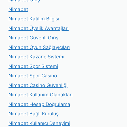
Nimabet
Nimabet Katılım Bilgisi
Nimabet Üyelik Avantajları
Nimabet Güvenli Giriş
Nimabet Oyun Sağlayıcıları
Nimabet Kazanç Sistemi
Nimabet Spor Sistemi
Nimabet Spor Casino
Nimabet Casino Güvenliği
Nimabet Kullanım Olanakları
Nimabet Hesap Doğrulama
Nimabet Bağlı Kuruluş
Nimabet Kullanıcı Deneyimi