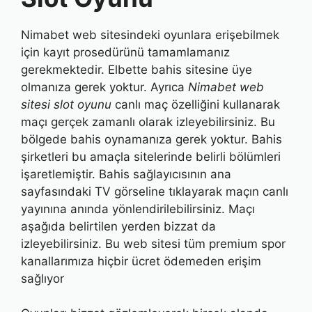
Nimabet web sitesindeki oyunlara erişebilmek
için kayıt prosedürünü tamamlamanız
gerekmektedir. Elbette bahis sitesine üye
olmanıza gerek yoktur. Ayrıca
Nimabet web
sitesi slot oyunu
canlı maç özelliğini kullanarak
maçı gerçek zamanlı olarak izleyebilirsiniz. Bu
bölgede bahis oynamanıza gerek yoktur. Bahis
şirketleri bu amaçla sitelerinde belirli bölümleri
işaretlemiştir. Bahis sağlayıcısının ana
sayfasındaki TV görseline tıklayarak maçın canlı
yayınına anında yönlendirilebilirsiniz. Maçı
aşağıda belirtilen yerden bizzat da
izleyebilirsiniz. Bu web sitesi tüm premium spor
kanallarımıza hiçbir ücret ödemeden erişim
sağlıyor