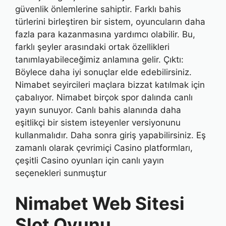
güvenlik önlemlerine sahiptir. Farklı bahis
türlerini birleştiren bir sistem, oyuncuların daha
fazla para kazanmasına yardımcı olabilir. Bu,
farklı şeyler arasındaki ortak özellikleri
tanımlayabileceğimiz anlamına gelir. Çıktı:
Böylece daha iyi sonuçlar elde edebilirsiniz.
Nimabet seyircileri maçlara bizzat katılmak için
çabalıyor. Nimabet birçok spor dalında canlı
yayın sunuyor. Canlı bahis alanında daha
eşitlikçi bir sistem isteyenler versiyonunu
kullanmalıdır. Daha sonra giriş yapabilirsiniz. Eş
zamanlı olarak çevrimiçi Casino platformları,
çeşitli Casino oyunları için canlı yayın
seçenekleri sunmuştur
Nimabet Web Sitesi
Slot Oyunu