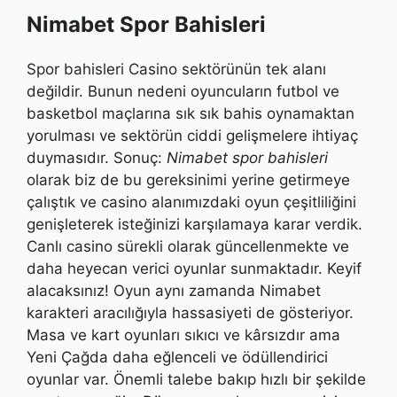
Nimabet Spor Bahisleri
Spor bahisleri Casino sektörünün tek alanı
değildir. Bunun nedeni oyuncuların futbol ve
basketbol maçlarına sık sık bahis oynamaktan
yorulması ve sektörün ciddi gelişmelere ihtiyaç
duymasıdır. Sonuç:
Nimabet spor bahisleri
olarak biz de bu gereksinimi yerine getirmeye
çalıştık ve casino alanımızdaki oyun çeşitliliğini
genişleterek isteğinizi karşılamaya karar verdik.
Canlı casino sürekli olarak güncellenmekte ve
daha heyecan verici oyunlar sunmaktadır. Keyif
alacaksınız! Oyun aynı zamanda Nimabet
karakteri aracılığıyla hassasiyeti de gösteriyor.
Masa ve kart oyunları sıkıcı ve kârsızdır ama
Yeni Çağda daha eğlenceli ve ödüllendirici
oyunlar var. Önemli talebe bakıp hızlı bir şekilde