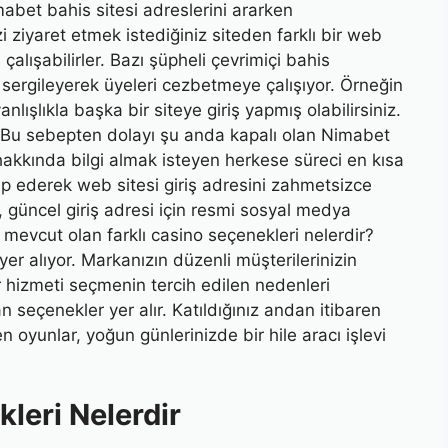
mabet bahis sitesi adreslerini ararken
izi ziyaret etmek istediğiniz siteden farklı bir web
 çalışabilirler. Bazı şüpheli çevrimiçi bahis
nı sergileyerek üyeleri cezbetmeye çalışıyor. Örneğin
lışlıkla başka bir siteye giriş yapmış olabilirsiniz.
Bu sebepten dolayı şu anda kapalı olan Nimabet
akkında bilgi almak isteyen herkese süreci en kısa
kip ederek web sitesi giriş adresini zahmetsizce
 güncel giriş adresi için resmi sosyal medya
mevcut olan farklı casino seçenekleri nelerdir?
yer alıyor. Markanızın düzenli müşterilerinizin
r hizmeti seçmenin tercih edilen nedenleri
 seçenekler yer alır. Katıldığınız andan itibaren
n oyunlar, yoğun günlerinizde bir hile aracı işlevi
leri Nelerdir