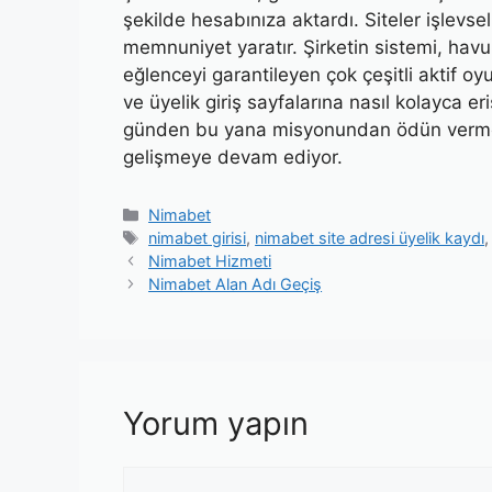
şekilde hesabınıza aktardı. Siteler işlevsel
memnuniyet yaratır. Şirketin sistemi, havu
eğlenceyi garantileyen çok çeşitli aktif o
ve üyelik giriş sayfalarına nasıl kolayca e
günden bu yana misyonundan ödün vermeye
gelişmeye devam ediyor.
Kategoriler
Nimabet
Etiketler
nimabet girisi
,
nimabet site adresi üyelik kaydı
Nimabet Hizmeti
Nimabet Alan Adı Geçiş
Yorum yapın
Yorum