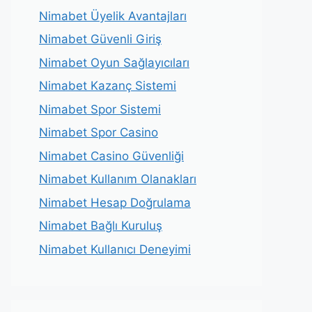
Nimabet Üyelik Avantajları
Nimabet Güvenli Giriş
Nimabet Oyun Sağlayıcıları
Nimabet Kazanç Sistemi
Nimabet Spor Sistemi
Nimabet Spor Casino
Nimabet Casino Güvenliği
Nimabet Kullanım Olanakları
Nimabet Hesap Doğrulama
Nimabet Bağlı Kuruluş
Nimabet Kullanıcı Deneyimi