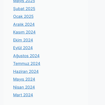
Mayıs 2025
Şubat 2025
Ocak 2025
Aralık 2024
Kasım 2024
Ekim 2024
Eylül 2024
Ağustos 2024
Temmuz 2024
Haziran 2024
Mayıs 2024
Nisan 2024
Mart 2024