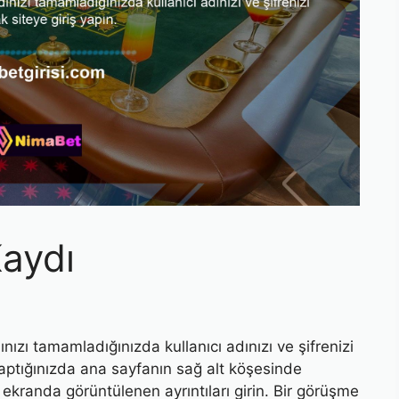
aydı
ızı tamamladığınızda kullanıcı adınızı ve şifrenizi
 yaptığınızda ana sayfanın sağ alt köşesinde
ekranda görüntülenen ayrıntıları girin. Bir görüşme