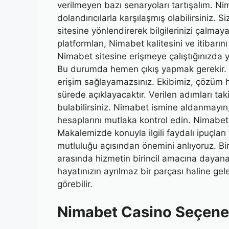
verilmeyen bazı senaryoları tartışalım. Ni
dolandırıcılarla karşılaşmış olabilirsiniz. S
sitesine yönlendirerek bilgilerinizi çalmaya
platformları, Nimabet kalitesini ve itibarı
Nimabet sitesine erişmeye çalıştığınızda yan
Bu durumda hemen çıkış yapmak gerekir. 
erişim sağlayamazsınız. Ekibimiz, çözüm h
sürede açıklayacaktır. Verilen adımları ta
bulabilirsiniz. Nimabet ismine aldanmayın,
hesaplarını mutlaka kontrol edin. Nimabet 
Makalemizde konuyla ilgili faydalı ipuçları 
mutluluğu açısından önemini anlıyoruz. Bi
arasında hizmetin birincil amacına dayanan
hayatınızın ayrılmaz bir parçası haline gele
görebilir.
Nimabet Casino Seçenek