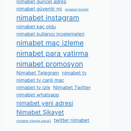
nimabet güncel adres
nimabet güvenlir mi
nimabet hizmeti
nimabet instagram
nimabet kaç oldu
nimabet kullanıcı i̇ncelemeleri
nimabet maç izleme
nimabet para yatirma
nimabet promosyon
Nimabet Telegram
nimabet tv
nimabet tv canli maç
nimabet tv izle
Nimabet Twitter
nimabet whatsapp
nimabet yeni adresi
Nimabet Şikayet
twitter nimabet
nimabet şikayet kabulü