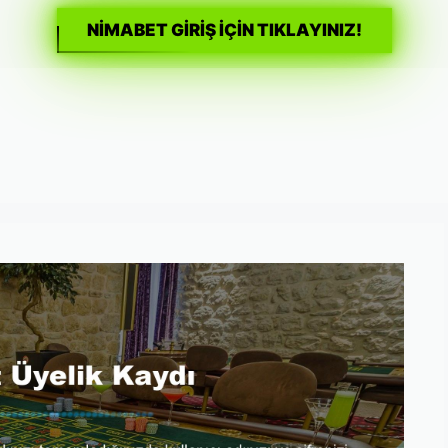
NİMABET GİRİŞ İÇİN TIKLAYINIZ!