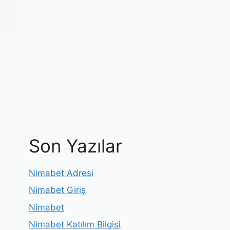
Son Yazılar
Nimabet Adresi
Nimabet Giriş
Nimabet
Nimabet Katılım Bilgisi