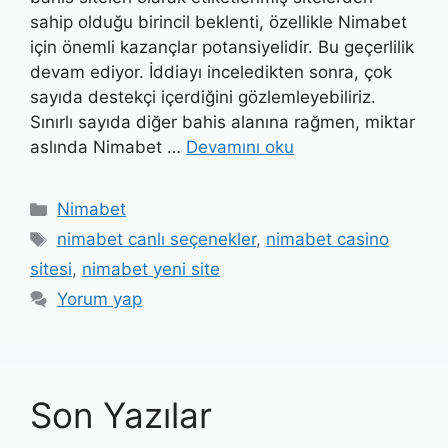
sahip olduğu birincil beklenti, özellikle Nimabet
için önemli kazançlar potansiyelidir. Bu geçerlilik
devam ediyor. İddiayı inceledikten sonra, çok
sayıda destekçi içerdiğini gözlemleyebiliriz.
Sınırlı sayıda diğer bahis alanına rağmen, miktar
aslında Nimabet …
Devamını oku
Kategoriler
Nimabet
Etiketler
nimabet canlı seçenekler
,
nimabet casino
sitesi
,
nimabet yeni site
Yorum yap
Son Yazılar