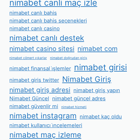
nimabet canli maç izle
nimabet canlı bahis
nimabet canlı bahis seçenekleri
nimabet canlı casino
nimabet canlı destek
nimabet casino sitesi
nimabet com
nimabet cömert çıkarlar
nimabet doğrudan giriş
nimabet girisi
nimabet finansal i̇şlemler
Nimabet Giriş
nimabet giris twitter
nimabet giriş adresi
nimabet giriş yapın
Nimabet Güncel
nimabet güncel adres
nimabet güvenlir mi
nimabet hizmeti
nimabet instagram
nimabet kaç oldu
nimabet kullanıcı i̇ncelemeleri
nimabet maç izleme