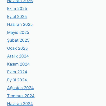
Haziran 2026
Ekim 2025
Eylül 2025
Haziran 2025
Mayıs 2025
Şubat 2025
Ocak 2025
Aralık 2024
Kasım 2024
Ekim 2024
Eylül 2024
Ağustos 2024
Temmuz 2024
Haziran 2024