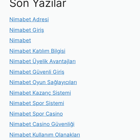
Son Yazılar
Nimabet Adresi
Nimabet Giriş
Nimabet
Nimabet Katılım Bilgisi
Nimabet Üyelik Avantajları
Nimabet Güvenli Giriş
Nimabet Oyun Sağlayıcıları
Nimabet Kazanç Sistemi
Nimabet Spor Sistemi
Nimabet Spor Casino
Nimabet Casino Güvenliği
Nimabet Kullanım Olanakları