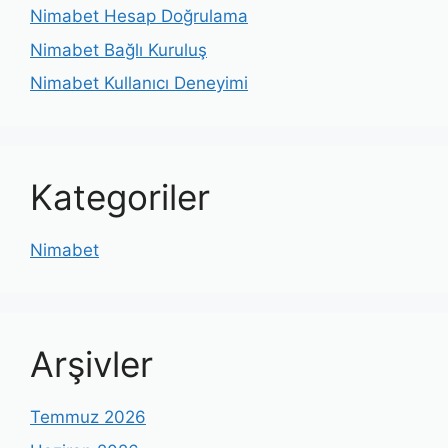
Nimabet Hesap Doğrulama
Nimabet Bağlı Kuruluş
Nimabet Kullanıcı Deneyimi
Kategoriler
Nimabet
Arşivler
Temmuz 2026