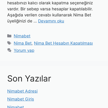
hesabınızı kalıcı olarak kapatma seçeneğiniz
vardır. Bir sebep varsa hesaplar kapatılabilir.
Aşağıda verilen cevabı kullanarak Nima Bet
üyeliğinizi de …
Devamını oku
Kategoriler
Nimabet
Etiketler
Nima Bet
,
Nima Bet Hesabın Kapatılması
Yorum yap
Son Yazılar
Nimabet Adresi
Nimabet Giriş
Nimabet