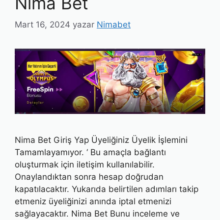
Nima Bet
Mart 16, 2024
yazar
Nimabet
Nima Bet Giriş Yap Üyeliğiniz Üyelik İşlemini
Tamamlayamıyor. ‘ Bu amaçla bağlantı
oluşturmak için iletişim kullanılabilir.
Onaylandıktan sonra hesap doğrudan
kapatılacaktır. Yukarıda belirtilen adımları takip
etmeniz üyeliğinizi anında iptal etmenizi
sağlayacaktır. Nima Bet Bunu inceleme ve