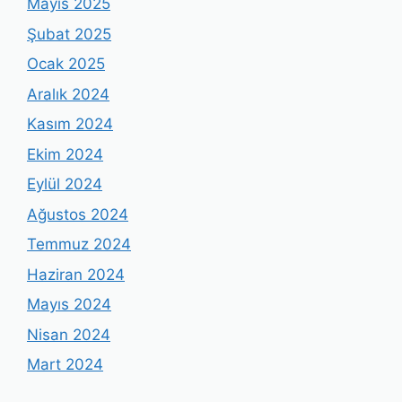
Mayıs 2025
Şubat 2025
Ocak 2025
Aralık 2024
Kasım 2024
Ekim 2024
Eylül 2024
Ağustos 2024
Temmuz 2024
Haziran 2024
Mayıs 2024
Nisan 2024
Mart 2024