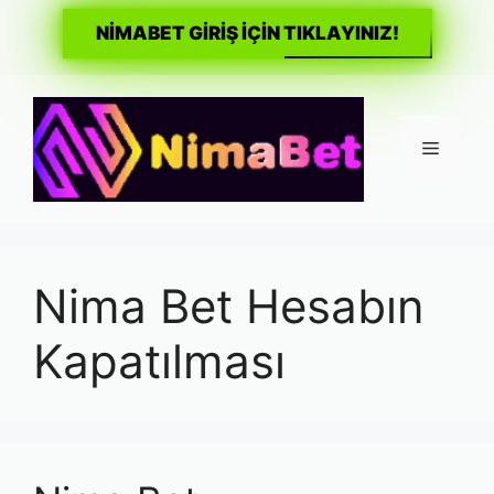
NİMABET GİRİŞ İÇİN TIKLAYINIZ!
İçeriğe
atla
Menü
Nima Bet Hesabın
Kapatılması