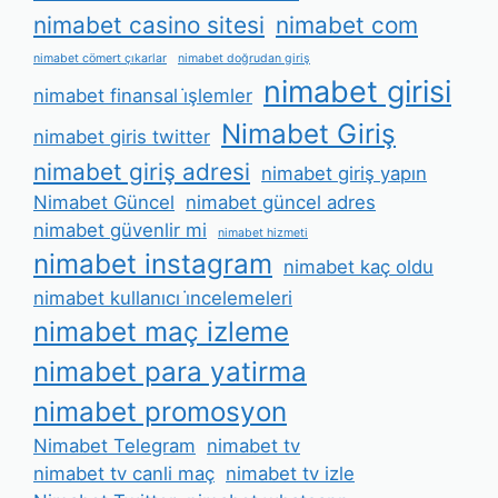
nimabet casino sitesi
nimabet com
nimabet cömert çıkarlar
nimabet doğrudan giriş
nimabet girisi
nimabet finansal i̇şlemler
Nimabet Giriş
nimabet giris twitter
nimabet giriş adresi
nimabet giriş yapın
Nimabet Güncel
nimabet güncel adres
nimabet güvenlir mi
nimabet hizmeti
nimabet instagram
nimabet kaç oldu
nimabet kullanıcı i̇ncelemeleri
nimabet maç izleme
nimabet para yatirma
nimabet promosyon
Nimabet Telegram
nimabet tv
nimabet tv canli maç
nimabet tv izle