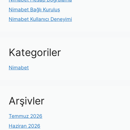
Nimabet Bağlı Kuruluş
Nimabet Kullanıcı Deneyimi
Kategoriler
Nimabet
Arşivler
Temmuz 2026
Haziran 2026