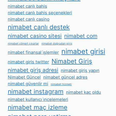
nimabet canlı bahis
nimabet canlı bahis seçenekleri
nimabet canlı casino
nimabet canlı destek
nimabet casino sitesi
nimabet com
nimabet cömert çıkarlar
nimabet doğrudan giriş
nimabet girisi
nimabet finansal i̇şlemler
Nimabet Giriş
nimabet giris twitter
nimabet giriş adresi
nimabet giriş yapın
Nimabet Güncel
nimabet güncel adres
nimabet güvenlir mi
nimabet hizmeti
nimabet instagram
nimabet kaç oldu
nimabet kullanıcı i̇ncelemeleri
nimabet maç izleme