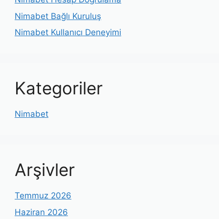
Nimabet Bağlı Kuruluş
Nimabet Kullanıcı Deneyimi
Kategoriler
Nimabet
Arşivler
Temmuz 2026
Haziran 2026