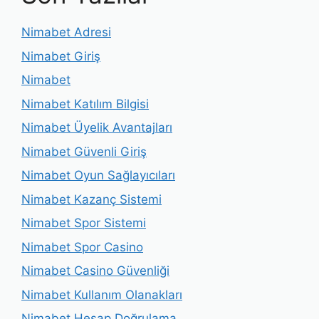
Nimabet Adresi
Nimabet Giriş
Nimabet
Nimabet Katılım Bilgisi
Nimabet Üyelik Avantajları
Nimabet Güvenli Giriş
Nimabet Oyun Sağlayıcıları
Nimabet Kazanç Sistemi
Nimabet Spor Sistemi
Nimabet Spor Casino
Nimabet Casino Güvenliği
Nimabet Kullanım Olanakları
Nimabet Hesap Doğrulama