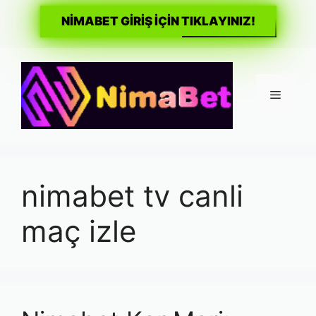
NİMABET GİRİŞ İÇİN TIKLAYINIZ!
İçeriğe
atla
Menü
nimabet tv canli
maç izle